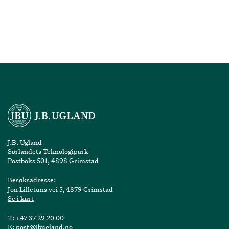
J.B. Ugland
Sørlandets Teknologipark
Postboks 501, 4898 Grimstad
Besøksadresse:
Jon Lilletuns vei 5, 4879 Grimstad
Se i kart
T:
+47 37 29 20 00
E:
post@jbugland.no