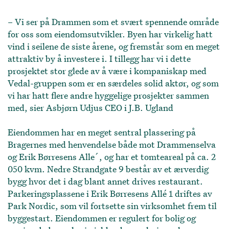
– Vi ser på Drammen som et svært spennende område
for oss som eiendomsutvikler. Byen har virkelig hatt
vind i seilene de siste årene, og fremstår som en meget
attraktiv by å investere i. I tillegg har vi i dette
prosjektet stor glede av å være i kompaniskap med
Vedal-gruppen som er en særdeles solid aktør, og som
vi har hatt flere andre hyggelige prosjekter sammen
med, sier Asbjørn Udjus CEO i J.B. Ugland
Eiendommen har en meget sentral plassering på
Bragernes med henvendelse både mot Drammenselva
og Erik Børresens Alle´, og har et tomteareal på ca. 2
050 kvm. Nedre Strandgate 9 består av et ærverdig
bygg hvor det i dag blant annet drives restaurant.
Parkeringsplassene i Erik Børresens Allé 1 driftes av
Park Nordic, som vil fortsette sin virksomhet frem til
byggestart. Eiendommen er regulert for bolig og