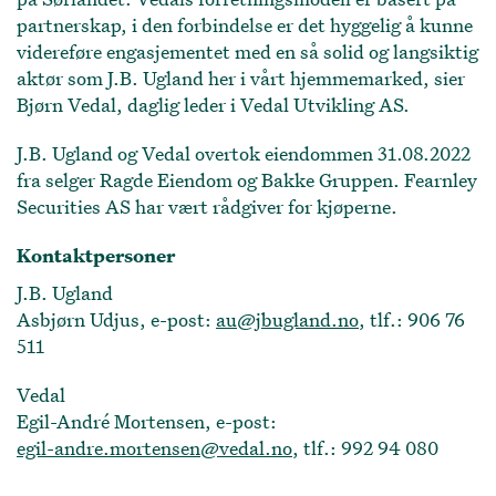
partnerskap, i den forbindelse er det hyggelig å kunne
videreføre engasjementet med en så solid og langsiktig
aktør som J.B. Ugland her i vårt hjemmemarked, sier
Bjørn Vedal, daglig leder i Vedal Utvikling AS.
J.B. Ugland og Vedal overtok eiendommen 31.08.2022
fra selger Ragde Eiendom og Bakke Gruppen. Fearnley
Securities AS har vært rådgiver for kjøperne.
Kontaktpersoner
J.B. Ugland
Asbjørn Udjus, e-post:
au@jbugland.no
, tlf.: 906 76
511
Vedal
Egil-André Mortensen, e-post:
egil-andre.mortensen@vedal.no
, tlf.: 992 94 080