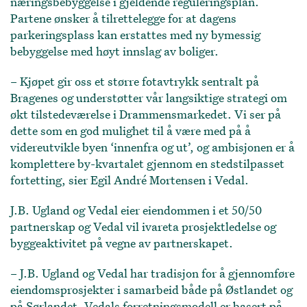
næringsbebyggelse i gjeldende reguleringsplan.
Partene ønsker å tilrettelegge for at dagens
parkeringsplass kan erstattes med ny bymessig
bebyggelse med høyt innslag av boliger.
– Kjøpet gir oss et større fotavtrykk sentralt på
Bragenes og understøtter vår langsiktige strategi om
økt tilstedeværelse i Drammensmarkedet. Vi ser på
dette som en god mulighet til å være med på å
videreutvikle byen ‘innenfra og ut’, og ambisjonen er å
komplettere by-kvartalet gjennom en stedstilpasset
fortetting, sier Egil André Mortensen i Vedal.
J.B. Ugland og Vedal eier eiendommen i et 50/50
partnerskap og Vedal vil ivareta prosjektledelse og
byggeaktivitet på vegne av partnerskapet.
– J.B. Ugland og Vedal har tradisjon for å gjennomføre
eiendomsprosjekter i samarbeid både på Østlandet og
på Sørlandet. Vedals forretningsmodell er basert på