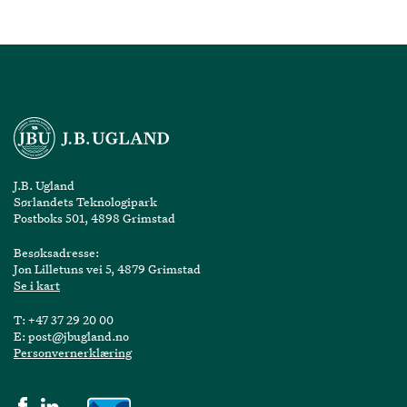
J.B. Ugland
Sørlandets Teknologipark
Postboks 501, 4898 Grimstad
Besøksadresse:
Jon Lilletuns vei 5, 4879 Grimstad
Se i kart
T:
+47 37 29 20 00
E:
post@jbugland.no
Personvernerklæring