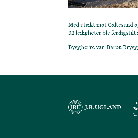
Med utsikt mot Galtesund o
32 leiligheter ble ferdigstil
Byggherre var Barbu Brygg
J.
Be
T