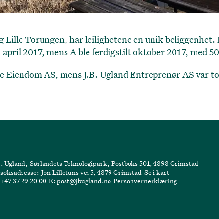
g Lille Torungen, har leilighetene en unik beliggenhet
t i april 2017, mens A ble ferdigstilt oktober 2017, med 50
e Eiendom AS, mens J.B. Ugland Entreprenør AS var to
B. Ugland
,
Sørlandets Teknologipark
,
Postboks 501, 4898 Grimstad
søksadresse:
Jon Lilletuns vei 5, 4879 Grimstad
Se i kart
:
+47 37 29 20 00
E:
post@jbugland.no
Personvernerklæring