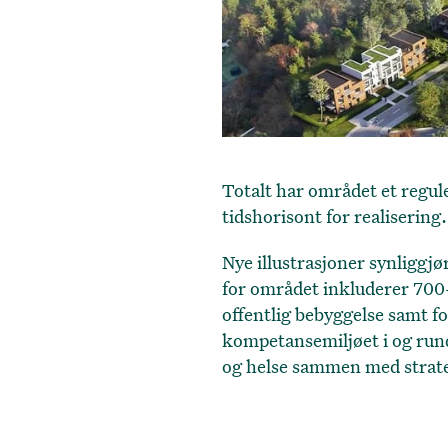
Totalt har området et regul
tidshorisont for realisering.
Nye illustrasjoner synliggj
for området inkluderer 700-
offentlig bebyggelse samt f
kompetansemiljøet i og rund
og helse sammen med strat