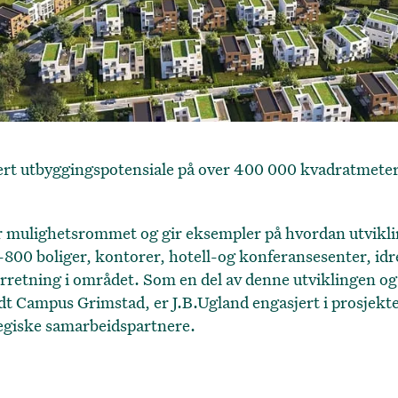
ert utbyggingspotensiale på over 400 000 kvadratmeter,
ør mulighetsrommet og gir eksempler på hvordan utvikl
800 boliger, kontorer, hotell-og konferansesenter, idr
orretning i området. Som en del av denne utviklingen og 
t Campus Grimstad, er J.B.Ugland engasjert i prosjekte
egiske samarbeidspartnere.