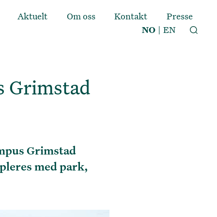
Aktuelt
Om oss
Kontakt
Presse
NO
|
EN
s Grimstad
ampus Grimstad
uppleres med park,