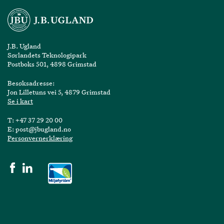
J.B. Ugland
Sørlandets Teknologipark
Postboks 501, 4898 Grimstad
Besøksadresse:
Jon Lilletuns vei 5, 4879 Grimstad
Se i kart
T:
+47 37 29 20 00
E:
post@jbugland.no
Personvernerklæring